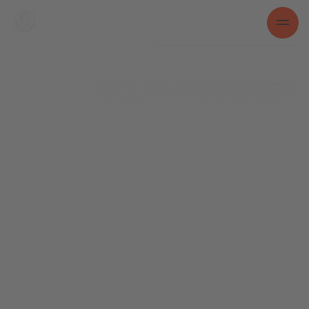
RSC
WOLFRATSHAUSEN
RADSPORTVEREIN
MÜNCHNER SÜDEN
Wir sind ein Radsportverein im Münchner Süden
mit dem Fokus auf Rennrad und Mountainbike.
Wir bieten Vereinsrennen, Vereinstouren,
Etappenfahrten, Teilnahme an internationalen
Events und vieles mehr an.
PARTNER