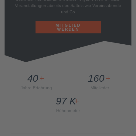
Veranstaltungen abseits des Sattels wie Vereinsabende
und Co
MITGLIED
WERDEN
40
160
+
+
Jahre Erfahrung
Mitglieder
97
K
+
Höhenmeter