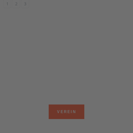
1
2
3
KRAFT IN DEN BEINEN
HERZ IM TEAM
VEREIN