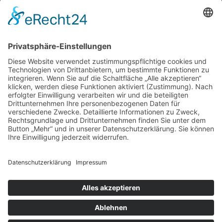
LINKS
SERVICE
KONTAKT
Verein
Impressum
RSC
Wolfratshausen e.V.
Rennrad
Datenschutz
Witneystraße
Mountainbike
Datenschutz
13 | 82008
Social
Unterhaching
Termine
Media
info@rsc-
News
Kontakt
wolfratshausen.de
Mitglied
0 176 301 275
werden
47
© RSC WOLFRATSHAUSEN |
MADE WITH
❤ BY FLASH MEDIA