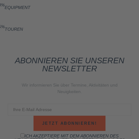
8%
EQUIPMENT
5%
TOUREN
ABONNIEREN SIE UNSEREN
NEWSLETTER
Wir informieren Sie über Termine, Aktivitäten und
Neuigkeiten.
ICH AKZEPTIERE MIT DEM ABONNIEREN DES