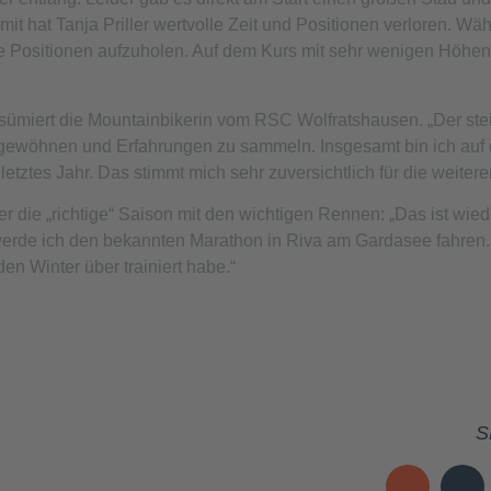
it hat Tanja Priller wertvolle Zeit und Positionen verloren. Wä
ele Positionen aufzuholen. Auf dem Kurs mit sehr wenigen Höhe
 resümiert die Mountainbikerin vom RSC Wolfratshausen. „Der ste
 gewöhnen und Erfahrungen zu sammeln. Insgesamt bin ich auf 
letztes Jahr. Das stimmt mich sehr zuversichtlich für die weiter
ler die „richtige“ Saison mit den wichtigen Rennen: „Das ist wied
werde ich den bekannten Marathon in Riva am Gardasee fahren. 
en Winter über trainiert habe.“
S