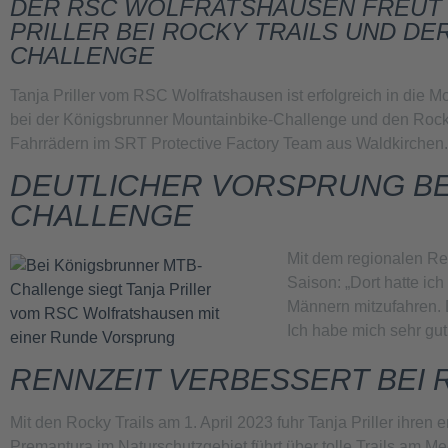
DER RSC WOLFRATSHAUSEN FREUT 
PRILLER BEI ROCKY TRAILS UND D
CHALLENGE
Tanja Priller vom RSC Wolfratshausen ist erfolgreich in die M
bei der Königsbrunner Mountainbike-Challenge und den Rocky Tr
Fahrrädern im SRT Protective Factory Team aus Waldkirchen.
DEUTLICHER VORSPRUNG BE
CHALLENGE
Mit dem regionalen Ren
Saison: „Dort hatte ic
Männern mitzufahren. 
Ich habe mich sehr gut
RENNZEIT VERBESSERT BEI R
Mit den Rocky Trails am 1. April 2023 fuhr Tanja Priller ihre
Premantura im Naturschutzgebiet führt über tolle Trails am Me