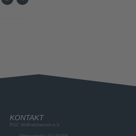
KONTAKT
RSC Wolfratshausen e.V.
Witneystraße 13 | 82008