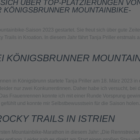
SICH ÜBER TOP-PLATZIERUNGEN VON
ER KÖNIGSBRUNNER MOUNTAINBIKE-
ountainbike-Saison 2023 gestartet. Sie freut sich über gute Zeit
ails in Kroation. In diesem Jahr fährt Tanja Priller erstmals a
I KÖNIGSBRUNNER MOUNTAIN
nen in Königsbrunn startete Tanja Priller am 18. März 2023 in 
h leider nur zwei Konkurrentinnen. Daher habe ich versucht, bei 
Das Frauenrennen konnte ich mit einer Runde Vorsprung gewi
 gefühlt und konnte mir Selbstbewusstsein für die Saison holen.
OCKY TRAILS IN ISTRIEN
n ersten Mountainbike-Marathon in diesem Jahr: „Die Rennstrecke 
er entlang. Leider gab es direkt am Start einen großen Stau un