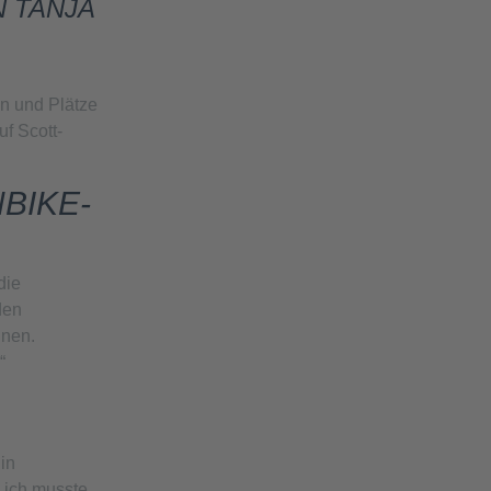
 TANJA
en und Plätze
uf Scott-
BIKE-
die
den
nnen.
“
in
d ich musste