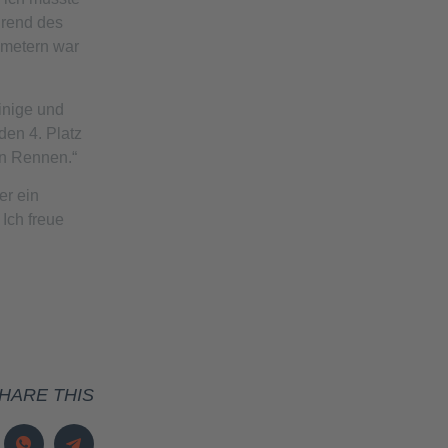
hrend des
nmetern war
inige und
den 4. Platz
en Rennen.“
er ein
Ich freue
HARE THIS