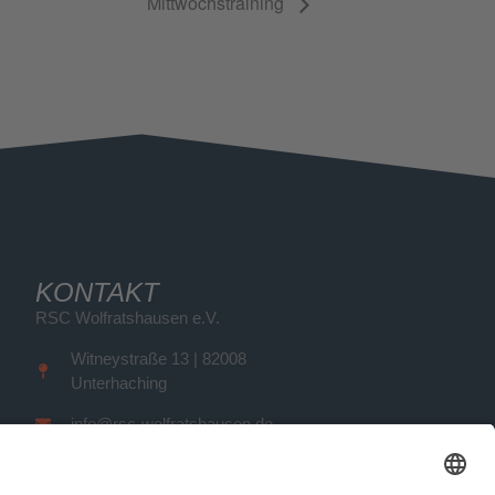
Mittwochstraining
KONTAKT
RSC Wolfratshausen e.V.
Witneystraße 13 | 82008
Unterhaching
info@rsc-wolfratshausen.de
0 176 301 275 47