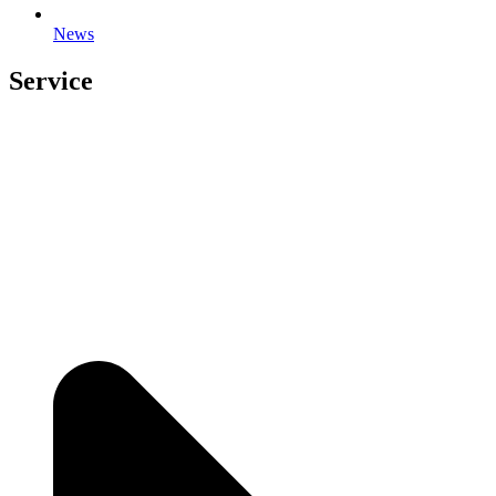
News
Service