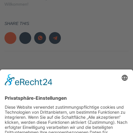
Willkommen!
SHARE THIS
LINKS
SERVICE
KONTAKT
Verein
Impressum
RSC
Wolfratshausen e.V.
Rennrad
Datenschutz
Witneystraße
Mountainbike
Datenschutz
13 | 82008