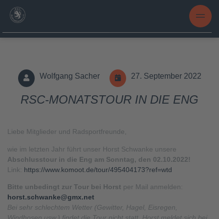
Wolfgang Sacher
27. September 2022
RSC-MONATSTOUR IN DIE ENG
Liebe Mitglieder und Radsportfreunde,
wie im letzten Jahr führt unser Horst Schwanke unsere
Abschlusstour in die Eng am Sonntag, den 02.10.2022!
Link:
https://www.komoot.de/tour/495404173?ref=wtd
Bitte unbedingt zur Tour bei Horst
per Mail anmelden:
horst.schwanke@gmx.net
Bei sehr schlechtem Wetter (Gewitter, Hagel, Eisregen,
Windhosen usw.) findet die Tour nicht statt. Horst meldet sich bei