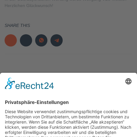
Herzlichen Glückwunsch!
SHARE THIS
LINKS
SERVICE
KONTAKT
Verein
Impressum
RSC
Wolfratshausen e.V.
Rennrad
Datenschutz
Witneystraße
Mountainbike
Datenschutz