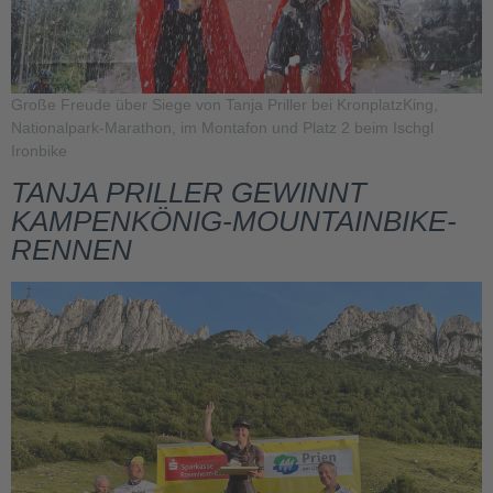
Große Freude über Siege von Tanja Priller bei KronplatzKing,
Nationalpark-Marathon, im Montafon und Platz 2 beim Ischgl
Ironbike
TANJA PRILLER GEWINNT
KAMPENKÖNIG-MOUNTAINBIKE-
RENNEN