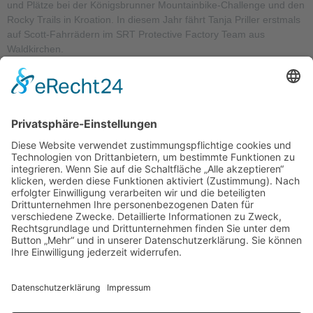
und Plätze bei der Königsbrunner Mountainbike-Challenge und den
Rocky Trails in Kroation. In diesem Jahr fährt Tanja Priller erstmals
auf Scott-Fahrrädern im SRT Protective Factory Team aus
Waldkirchen.
LINKS
SERVICE
KONTAKT
Verein
Impressum
RSC
Wolfratshausen e.V.
Rennrad
Datenschutz
Witneystraße
Mountainbike
Datenschutz
13 | 82008
Social
Unterhaching
Termine
Media
info@rsc-
News
Kontakt
wolfratshausen.de
Mitglied
0 176 301 275
werden
47