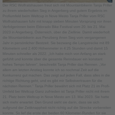
Der RSC Wolfratshausen freut sich mit Mountainbikerin Tanja Priller
zu ihrem wiederholten Sieg in Angerberg und gutem Ergebnis im
Profiumfeld beim Weltcup in Nove Mesto Tanja Priller vom RSC
Wolfratshausen fuhr mit knapp sieben Minuten Vorsprung vor ihren
Verfolgerinnen beim Eldorado Bike Festival vom 20. bis 21. Mai
2023 in Angerberg, Österreich, über die Ziellinie. Damit wiederholt
die Mountainbikerin aus Penzberg ihren Sieg vom vergangenen
Jahr in persönlicher Bestzeit. Sie bezwang die Langstrecke mit 89
Kilometern und 2.400 Höhenmeter in 4:25 Stunden und damit 15
Minuten schneller als 2022. „Ich habe mich von Anfang an stark
gefühlt und konnte über die gesamte Renndauer ein konstant
hohes Tempo fahren“, beschreibt Tanja Priller das Rennen. „Vor
allem am letzten Anstieg konnte ich so nochmal Zeit auf die
Konkurrenz gut machen. Das zeigt auf jeden Fall, dass alles in die
richtige Richtung geht, und es gibt mir Selbstvertrauen für die
nächsten Rennen.“ Tanja Priller bewährt sich mit Platz 21 im Profi-
Umfeld bei Weltcup Ganz zufrieden ist Tanja Priller nicht mit ihrem
21. Platz beim Weltcup in Nove Mesto am 13. Mai 2023. Sie hatte
sich mehr erwartet. Den Grund sieht sie darin, dass sie sich
aufgrund der Zeitknappheit nicht richtig auf die Strecke vorbereiten
konnte. So lief die erste der beiden 60 Kilometer-Runden für sie