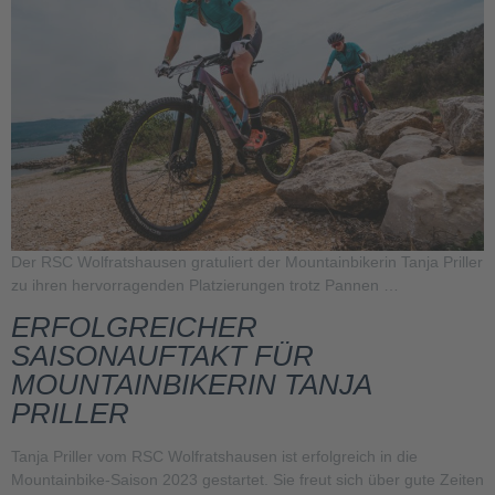
Der RSC Wolfratshausen gratuliert der Mountainbikerin Tanja Priller
zu ihren hervorragenden Platzierungen trotz Pannen …
ERFOLGREICHER
SAISONAUFTAKT FÜR
MOUNTAINBIKERIN TANJA
PRILLER
Tanja Priller vom RSC Wolfratshausen ist erfolgreich in die
Mountainbike-Saison 2023 gestartet. Sie freut sich über gute Zeiten